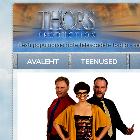
AVALEHT
TEENUSED
tippkohtumine.jpg.jpg