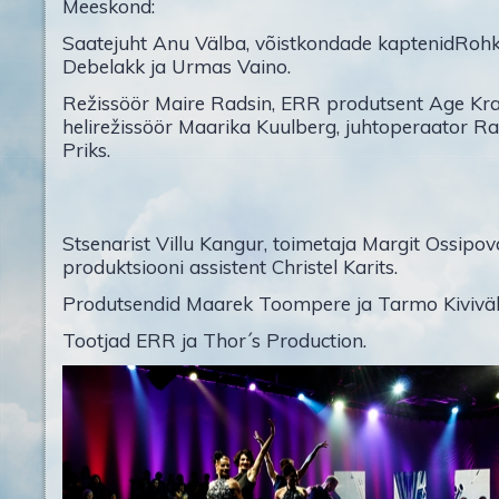
Meeskond:
Saatejuht Anu Välba, võistkondade kaptenidRoh
Debelakk ja Urmas Vaino.
Režissöör Maire Radsin, ERR produtsent Age Kra
helirežissöör Maarika Kuulberg, juhtoperaator Ra
Priks.
Stsenarist Villu Kangur, toimetaja Margit Ossipov
produktsiooni assistent Christel Karits.
Produtsendid Maarek Toompere ja Tarmo Kiviväl
Tootjad ERR ja Thor´s Production.
ERR-Fototeek-50174.jpg