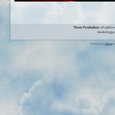
Thors Production
,
info@thor
Veebitegij
Powered by
Drupal
a