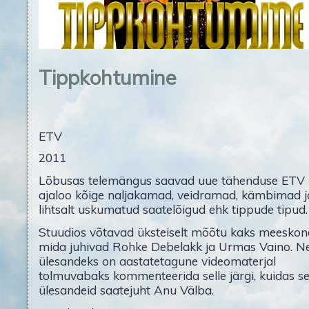
Tippkohtumine
ETV
2011
Lõbusas telemängus saavad uue tähenduse ETV
ajaloo kõige naljakamad, veidramad, kämbimad j
lihtsalt uskumatud saatelõigud ehk tippude tipud.
Stuudios võtavad üksteiselt mõõtu kaks meeskon
mida juhivad Rohke Debelakk ja Urmas Vaino. N
ülesandeks on aastatetagune videomaterjal
tolmuvabaks kommenteerida selle järgi, kuidas s
ülesandeid saatejuht Anu Välba.